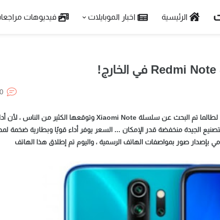
الرئيسية
اخبار الموبايلات
فيديوهات مراجعا
0
أطلقت Xiaomi رسميًا Redmi Note 8 و Redmi Note 8 Pro. لطالما تم البحث عن سلسلة Xiaomi Note وتوقعها الكثير من الناس ، لأن
التصنيع الجيدة منخفضة قدر الإمكان ... السعر يوفر أداء قويًا وبطارية ضخمة لمد
ات Redmi Note 8 و Note 8 Pro وبدأت شاومي بإصدار صور بمواصفات الهاتف الرسمية ، واليوم تم إطلاق هذا الهاتف