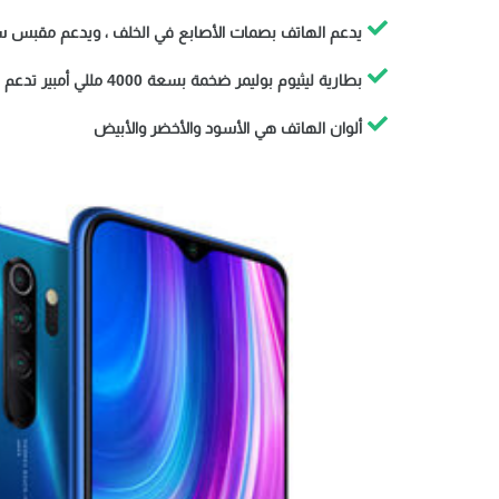
يدعم الهاتف بصمات الأصابع في الخلف ، ويدعم مقبس سماعة الرأس مقاس 3.5 ملم ، و
بطارية ليثيوم بوليمر ضخمة بسعة 4000 مللي أمبير تدعم الشحن السريع بقوة 18 وات من خلال منفذ USB Type C.
ألوان الهاتف هي الأسود والأخضر والأبيض