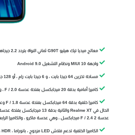
معالج ميديا ​​تيك هيليو G90T ثماني النواة بتردد 2.2 جيجاهرتز ، دقة تصنيع 12 نانومتر المعالج مزود بنانو ميتر
واجهة MIUI 10 ونظام التشغيل Android 9.0
مساحة تخزين 64 جيجا بايت ، و 6 جيجا بايت رام ، أو 128 جيجا بايت ، و 8 جيجا بايت رام
كاميرا أمامية بدقة 20 ميجابكسل بفتحة عدسة F / 2.0 ، وتدعم HDR وتصوير الفيديو بجودة 1080p @ 30fps
عدسة F / 2.4 2 ميجابكسل ، وهي عدسة ماكرو ، والكاميرا الرابعة بفتحة عدسة F / 2.4 وكاميرا 2 ميجابكسل للعزل.
الكاميرا الخلفية تدعم فلاش LED مزدوج ، بانوراما ، HDR ، تصوير فيديو 2160p @ 30fps ، وتدعم التثبيت البصري للصورة.