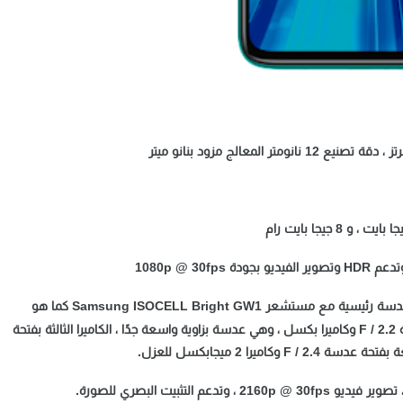
كاميرا خلفية بدقة 64 ميجابكسل بفتحة عدسة F / 1.8 وعدسة رئيسية مع مستشعر Samsung ISOCELL Bright GW1 كما هو
الحال في Realme XT والثانية بدقة 13 ميجابكسل بفتحة عدسة F / 2.2 وكاميرا بكسل ، وهي عدسة بزاوية واسعة جدًا ، الكاميرا الثالثة بفتحة