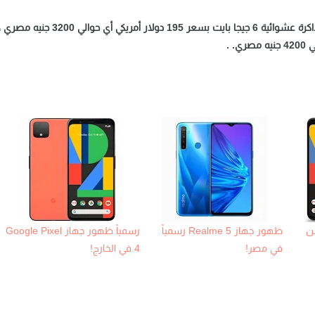
السعر الهاتف بالنسبة لـ نسخة 64 مع ذاكرة تخزين جيجا بايت وذاكرة عشوائية 6 جيجا بايت بسعر 195 دولار أمريكي أي حوالي 3200 جنيه مصر
عن
ظهور جهاز Realme 5 رسمياً
رسمياً ظهور جهاز Google Pixel
في مصر!
4 في الخارج!