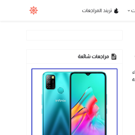
ت
تريند المراجعات
مراجعات شائعة
 أداء
ة