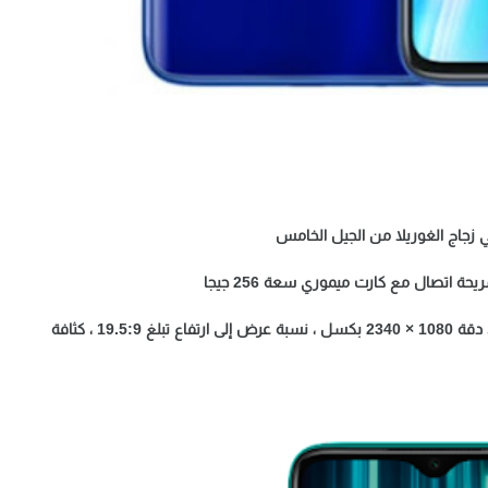
هي زجاج الغوريلا من الجيل الخامس
ة اتصال مع كارت ميموري سعة 256 جيجا
شاشة IPS LCD بحجم 6.53 بوصة ، جودة صورة FHD + ، دقة 1080 × 2340 بكسل ، نسبة عرض إلى ارتفاع تبلغ 19.5:9 ، كثافة