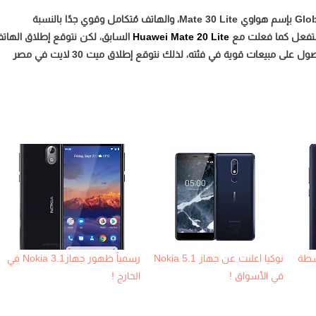
سيتم إطلاق النسخة العالمية من Nova 5i Pro او النسخة الـ Global بإسم هواوي Mate 30 Lite، والهاتف مُتكامل وقوي جدًا بالنسبة
ستفعل كما فعلت مع
Huawei Mate 20 Lite
السابق، لكن نتوقع إطلاق الهات
في الأسواق المصرية وذلك بسبب عدم قُدرة Nova 5i على الحصول على مبيعات قوية في فئته، لذلك نتوقع إطلاق ميت 30 لايت في مصر
واسطة
نوكيا اعلنت عن جهاز Nokia 5.1
رسمياً ظهور جهازNokia 3.1 في
في الأسواق !
الخارج !