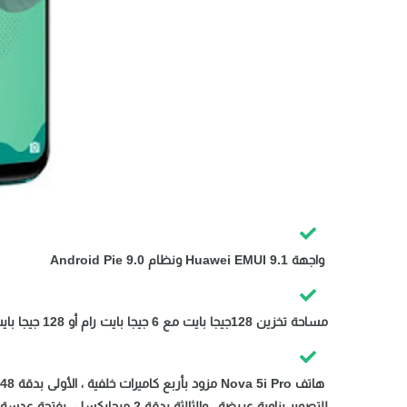
واجهة Huawei EMUI 9.1 ونظام Android Pie 9.0
مساحة تخزين 128جيجا بايت مع 6 جيجا بايت رام أو 128 جيجا بايت مع 8 جيجا بايت رام أو 256 جيجا بايت مع 8 جيجا بايت رام