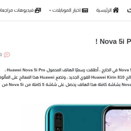
الرئيسية
اخبار الموبايلات
فيديوهات مراجعا
0
بعد أن أطلقت هواوي سلسلة هواتفها المحمولة من سلسلة Nova 5 في الخارج ، أطلقت رسميًا الهاتف المحمول Huawei Nova 5i Pro ،
ويعتمد الهاتف تصميم ملء الشاشة والمواصفات المتكاملة لمعالج Huawei Kirin 810 القوي الجديد ، وتضع Huawei هذا المعالج على
نوفا 5 به قطرة بالوعة وضعت كيرين 710 القديم في هاتف Nova 5i بشاشة كاملة هذا الهاتف يحصل على شاشة 5 كاملة من Nova 5i من