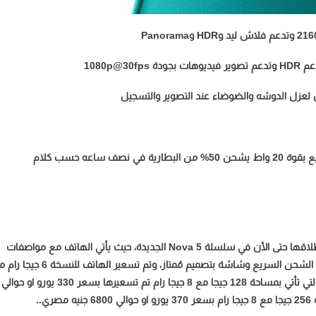
الهاتف من اقوى هواتف هواوي المتوسطة المُتكاملة التي تم إطلاقها حتى الأن في سلسلة Nova 5 الجديدة، حيث يأتي الهاتف مع مواصفات
قوية بمعالج قوي وكاميرات مُمتازة كأرقام وبطارية ضخمة تدعم الشحن السريع وشاشة بتصميم مُمتاز، وتم تسعير الهاتف 
128 جيجا بسعر 290 يورو او حوالي 5300 جنية مصري، والنسخة التي تأتي بمساحة 128 جيجا مع 8 جيجا رام تم تسعيرها بسعر 330 يورو او حوالي