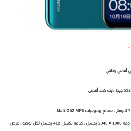
شاشة IPS LCD بحجم 6.26 بوصة ، جودة صورة FHD + ، دقة 1080 × 2340 بكسل ، كثافة بكسل 412 بكسل لكل بوصة ، عرض