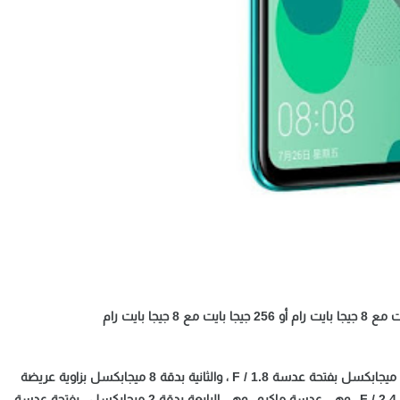
هاتف Nova 5i Pro مزود بأربع كاميرات خلفية ، الأولى بدقة 48 ميجابكسل بفتحة عدسة F / 1.8 ، والثانية بدقة 8 ميجابكسل بزاوية عريضة
للتصوير بزاوية عريضة ، والثالثة بدقة 2 ميجابكسل. بفتحة عدسة F / 2.4 ، وهي عدسة ماكرو ، وهي الرابعة بدقة 2 ميجابكسل ، بفتحة عدسة