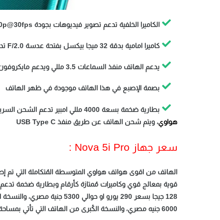
الكاميرا الخلفية تدعم تصوير فيديوهات بجودة 2160p@30fps وتدعم فلاش ليد وHDR وPanorama
كاميرا امامية بدقة 32 ميجا بيكسل بفتحة عدسة F/2.0 تدعم HDR وتدعم تصوير فيديوهات بجودة 1080p@30fps
يدعم الهاتف منفذ السماعات 3.5 مللي ويدعم مايكروفون لعزل الدوشه والضوضاء عند التصوير والتسجيل
بصمة الإصبع في هذا الهاتف موجودة في ظهر الهاتف
بطارية ضخمة بسعة 4000 مللي امبير تدعم الشحن السريع بقوة 20 واط يشحن 50% من البطارية في نصف ساعه حسب كلام
هواوي
، ويتم شحن الهاتف عن طريق منفذ USB Type C
سعر جهاز Nova 5i Pro :
6000 جنيه مصري، والنسخة الكُبرى من الهاتف التي تأتي بمساحة 256 جيجا مع 8 جيجا رام بسعر 370 يورو او حوالي 6800 جنيه مصري..