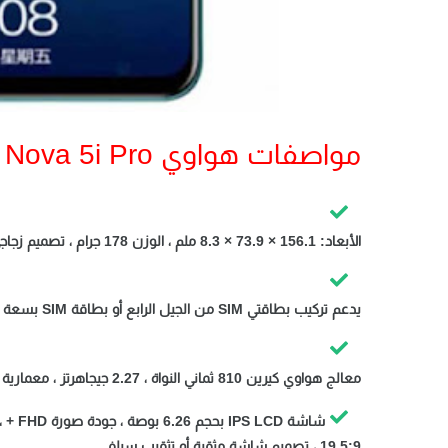
مواصفات هواوي Nova 5i Pro :
الأبعاد: 156.1 × 73.9 × 8.3 ملم ، الوزن 178 جرام ، تصميم زجاجي أمامي وخلفي
يدعم تركيب بطاقتي SIM من الجيل الرابع أو بطاقة SIM بسعة 512 جيجا بايت كحد أقصى
معالج هواوي كيرين 810 ثماني النواة ، 2.27 جيجاهرتز ، معمارية 7 نانومتر ، معالج رسوميات Mali-G52 MP6
19.5:9 ، تصميم شاشة مثقبة أو تثقيب سيلفي